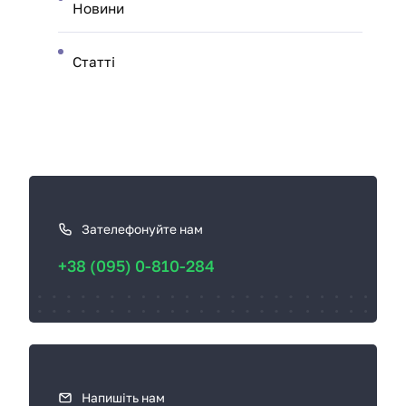
Новини
Статті
К
а
к
Зателефонуйте нам
с
+38 (095) 0-810-284
в
я
з
а
т
ь
Напишіть нам