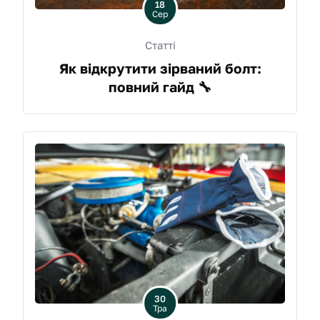
18
Сер
Статті
Як відкрутити зірваний болт:
повний гайд 🔧
30
Тра