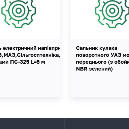
 електричний напівпричепа
Сальник кулака
,МАЗ,Сільгосптехніка,Іномарки
поворотного УАЗ м
ами ПС-325 L=5 м
переднього (з обой
NBR зелений)