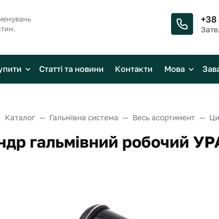
+38
менувань
стин.
Зате
упити
Статті та новини
Контакти
Мова
Зав
Каталог
Гальмівна система
Весь асортимент
ндр гальмівний робочий УР