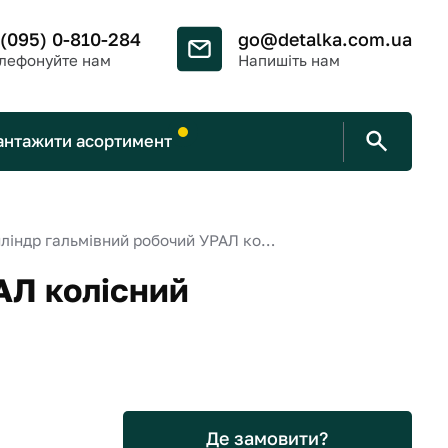
 (095) 0-810-284
go@detalka.com.ua
лефонуйте нам
Напишіть нам
антажити асортимент
Циліндр гальмівний робочий УРАЛ колісний
АЛ колісний
Де замовити?