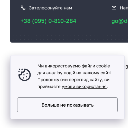
а
Зателефонуйте нам
Нап
к
с
+38 (095) 0-810-284
go@de
в
я
з
а
т
ь
Ми використовуємо файли cookie
Песочин
+3
вул. Надії, буд. 15-А
с
для аналізу подій на нашому сайті.
Продовжуючи перегляд сайту, ви
я
приймаєте
умови використання
.
Больше не показывать
Detalka ©
2005 -
2026