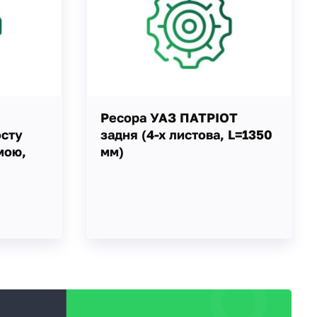
Ресора УАЗ ПАТРІОТ
осту
задня (4-х листова, L=1350
мою,
мм)