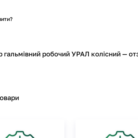
пити?
р гальмівний робочий УРАЛ колісний — о
товари