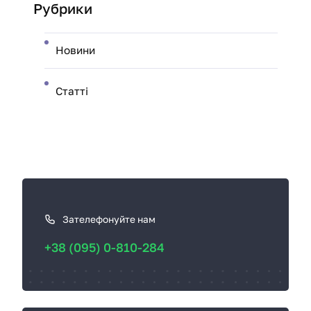
Рубрики
Новини
Статті
К
а
к
Зателефонуйте нам
с
+38 (095) 0-810-284
в
я
з
а