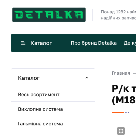
Понад 1282 най
надійних запча
Каталог
Про бренд Detalka
Де к
Главная
Каталог
Р/к 
Весь асортимент
(М18
Вихлопна система
Гальмівна система