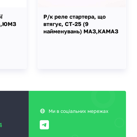
ї
Р/к реле стартера, що
З,ЮМЗ
втягує, СТ-25 (9
найменувань) МАЗ,КАМАЗ
Ми в соціальних мережах
4