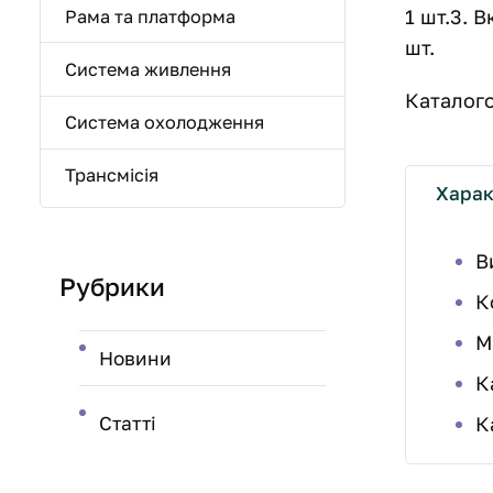
1 шт.3. 
Рама та платформа
шт.
Система живлення
Каталого
Система охолодження
Трансмісія
Харак
В
Рубрики
К
М
Новини
К
Статті
К