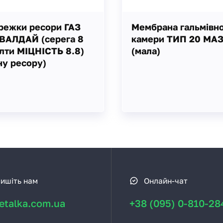
режки ресори ГАЗ
Мембрана гальмівно
 ВАЛДАЙ (серега 8
камери ТИП 20 МА
лти МІЦНІСТЬ 8.8)
(мала)
ну ресору)
ишіть нам
Онлайн-чат
talka.com.ua
+38 (095) 0-810-28