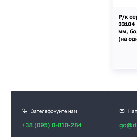
Р/к се
33104
мм, бо
(на од
К
а
Зателефонуйте нам
Нап
к
с
+38 (095) 0-810-284
go@de
в