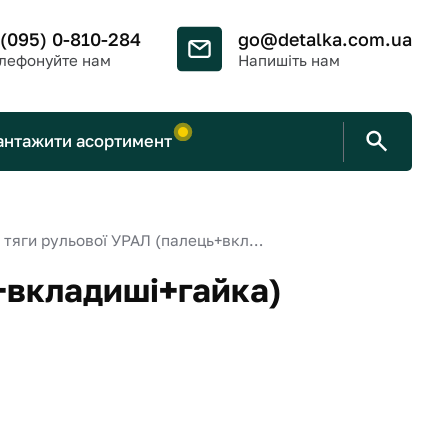
 (095) 0-810-284
go@detalka.com.ua
лефонуйте нам
Напишіть нам
антажити асортимент
Р/к тяги рульової УРАЛ (палець+вкладиші+гайка) (М18х1,5, старого зразка)
+вкладиші+гайка)