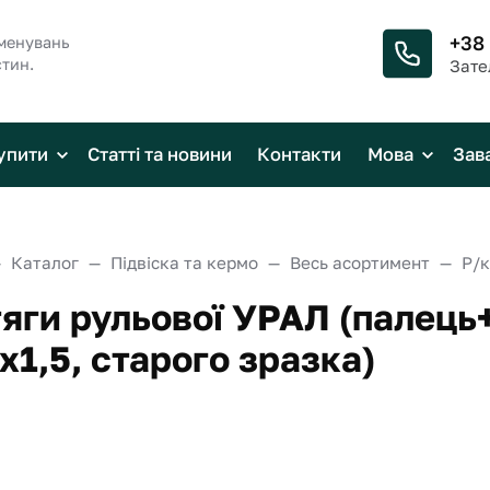
+38
менувань
стин.
Зате
упити
Статті та новини
Контакти
Мова
Зав
Каталог
Підвіска та кермо
Весь асортимент
тяги рульової УРАЛ (палець
х1,5, старого зразка)