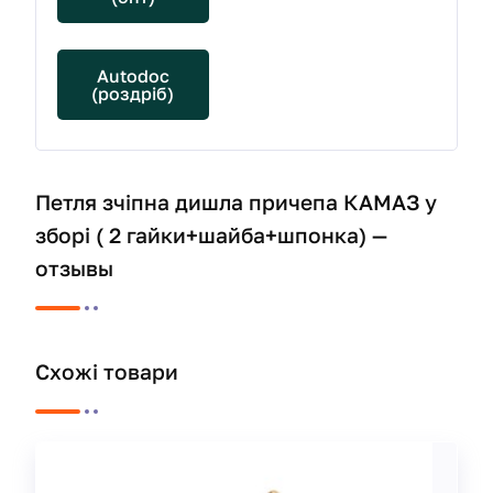
Autodoc
(роздріб)
Петля зчіпна дишла причепа КАМАЗ у
зборі ( 2 гайки+шайба+шпонка) —
отзывы
Схожі товари