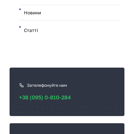
Новини
Статті
К
а
к
Зателефонуйте нам
с
+38 (095) 0-810-284
в
я
з
а
т