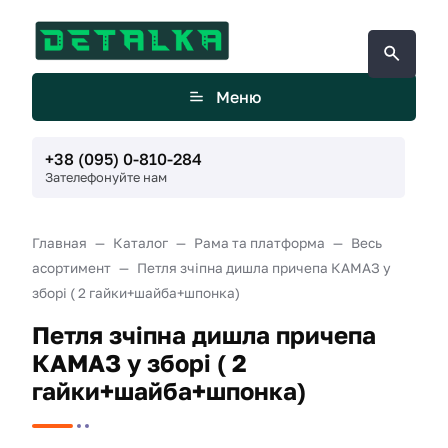
Меню
+38 (095) 0-810-284
Зателефонуйте нам
Главная
Каталог
Рама та платформа
Весь
асортимент
Петля зчіпна дишла причепа КАМАЗ у
зборі ( 2 гайки+шайба+шпонка)
Петля зчіпна дишла причепа
КАМАЗ у зборі ( 2
гайки+шайба+шпонка)