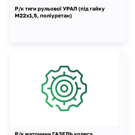
Р/к тяги рульової УРАЛ (під гайку
М22х1,5, поліуретан)
Р/к маточини ГАЗЕЛЬ колеса