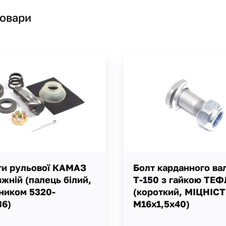
товари
ги рульової КАМАЗ
Болт карданного ва
жній (палець білий,
Т-150 з гайкою ТЕ
ником 5320-
(короткий, МІЦНІСТ
36)
М16х1,5х40)