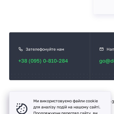
К
а
Зателефонуйте нам
Нап
к
с
+38 (095) 0-810-284
go@de
в
я
з
а
т
ь
Ми використовуємо файли cookie
Песочин
+3
вул. Надії, буд. 15-А
с
для аналізу подій на нашому сайті.
Продовжуючи перегляд сайту, ви
я