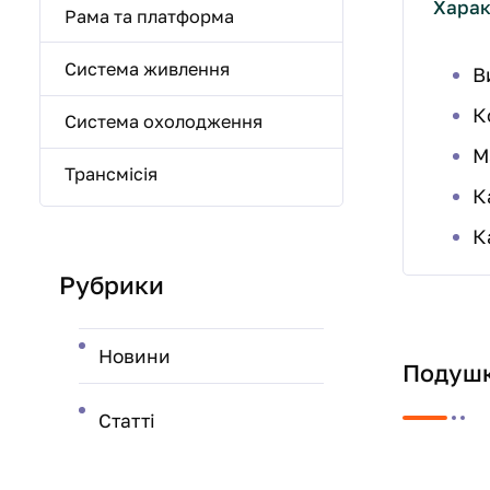
Харак
Рама та платформа
Система живлення
В
К
Система охолодження
М
Трансмісія
К
К
Рубрики
Новини
Подушк
Статті