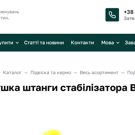
+38
менувань
стин.
Зате
упити
Статті та новини
Контакти
Мова
Зав
Каталог
Підвіска та кермо
Весь асортимент
шка штанги стабілізатора В