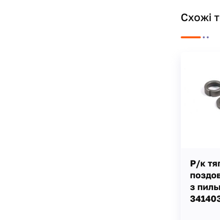
Схожі 
Р/к тя
поздов
з пиль
34140