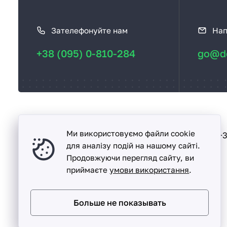
К
а
Зателефонуйте нам
Нап
к
с
+38 (095) 0-810-284
go@de
в
я
з
а
т
ь
Ми використовуємо файли cookie
Песочин
+3
вул. Надії, буд. 15-А
с
для аналізу подій на нашому сайті.
Продовжуючи перегляд сайту, ви
я
приймаєте
умови використання
.
Больше не показывать
Detalka ©
2005 -
2026