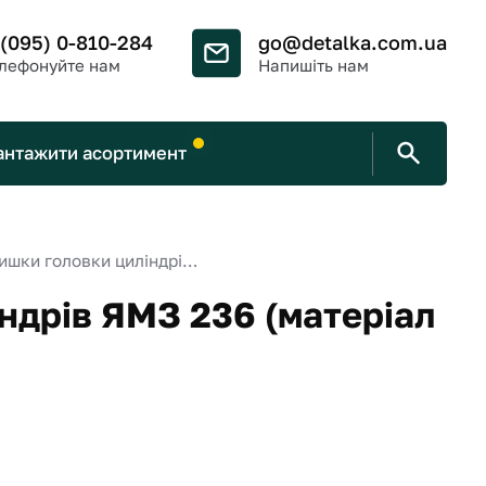
 (095) 0-810-284
go@detalka.com.ua
лефонуйте нам
Напишіть нам
антажити асортимент
Прокладка кришки головки циліндрів ЯМЗ 236 (матеріал NBR, синя)
ндрів ЯМЗ 236 (матеріал