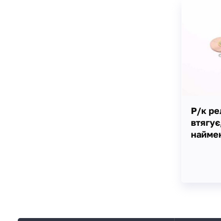
Р/к ре
втягує
найме