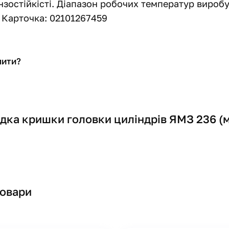
зостійкісті. Діапазон робочих температур виробу: 
 Карточка: 02101267459
пити?
дка кришки головки циліндрів ЯМЗ 236 (м
товари