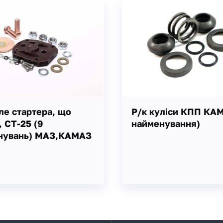
ле стартера, що
Р/к куліси КПП КАМ
, СТ-25 (9
найменування)
нувань) МАЗ,КАМАЗ