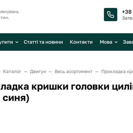
+38
менувань
стин.
Зате
упити
Статті та новини
Контакти
Мова
Зав
Каталог
Двигун
Весь асортимент
ладка кришки головки цилі
 синя)