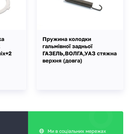
ка
Пружина колодки
2
гальмівної задньої
ніх+2
ГАЗЕЛЬ,ВОЛГА,УАЗ стяжна
верхня (довга)
Ми в соціальних мережах