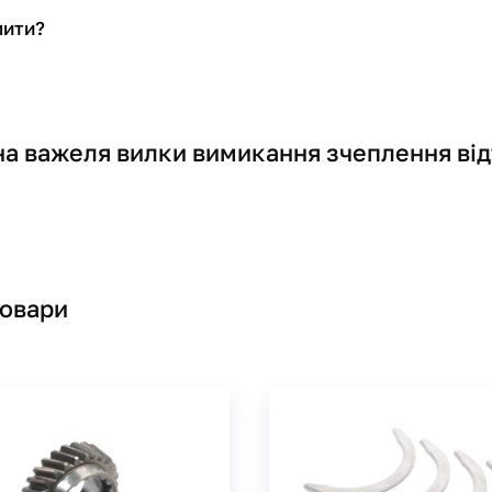
пити?
а важеля вилки вимикання зчеплення ві
товари