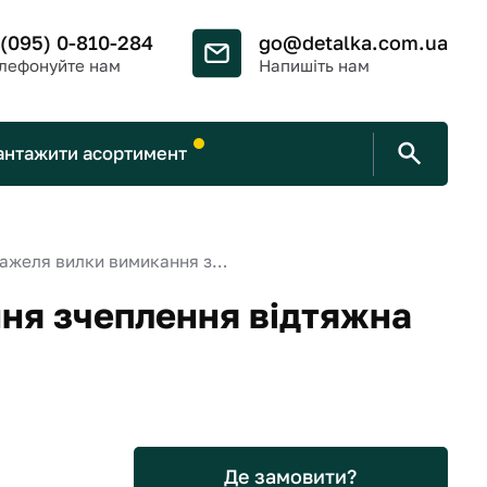
 (095) 0-810-284
go@detalka.com.ua
лефонуйте нам
Напишіть нам
антажити асортимент
Пружина важеля вилки вимикання зчеплення відтяжна
ня зчеплення відтяжна
Де замовити?