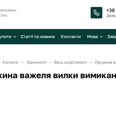
+38
менувань
стин.
Зате
упити
Статті та новини
Контакти
Мова
Зав
Каталог
Трансмісія
Весь асортимент
ина важеля вилки вимикан