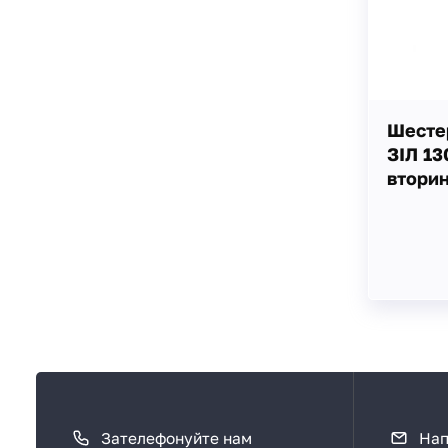
Шестер
ЗІЛ 13
вторин
К
а
Зателефонуйте нам
Нап
к