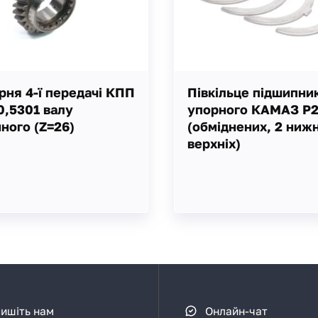
ня 4-ї передачі КПП
Півкільце підшипни
0,5301 валу
упорного КАМАЗ Р
ного (Z=26)
(обміднених, 2 ниж
верхніх)
ишіть нам
Онлайн-чат