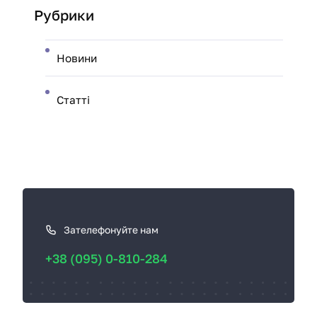
Рубрики
Новини
Статті
К
а
к
Зателефонуйте нам
с
+38 (095) 0-810-284
в
я
з