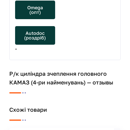
Omega
(опт)
Autodoc
(роздріб)
"
Р/к циліндра зчеплення головного
КАМАЗ (4-ри найменувань) — отзывы
Схожі товари