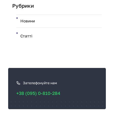
Рубрики
Новини
Статті
К
а
к
Зателефонуйте нам
с
+38 (095) 0-810-284
в
я
з