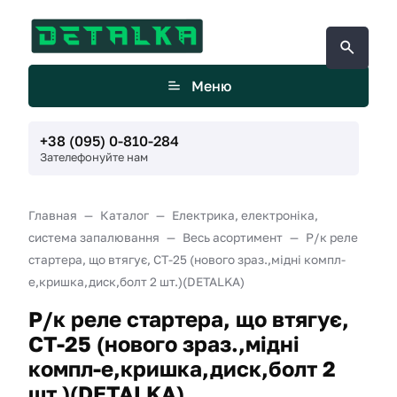
Меню
+38 (095) 0-810-284
Зателефонуйте нам
Главная
Каталог
Електрика, електроніка,
система запалювання
Весь асортимент
Р/к реле
стартера, що втягує, СТ-25 (нового зраз.,мідні компл-
е,кришка,диск,болт 2 шт.)(DETALKA)
Р/к реле стартера, що втягує,
СТ-25 (нового зраз.,мідні
компл-е,кришка,диск,болт 2
шт.)(DETALKA)