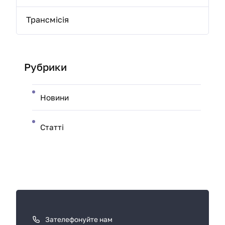
Трансмісія
Рубрики
Новини
Статті
К
а
к
Зателефонуйте нам