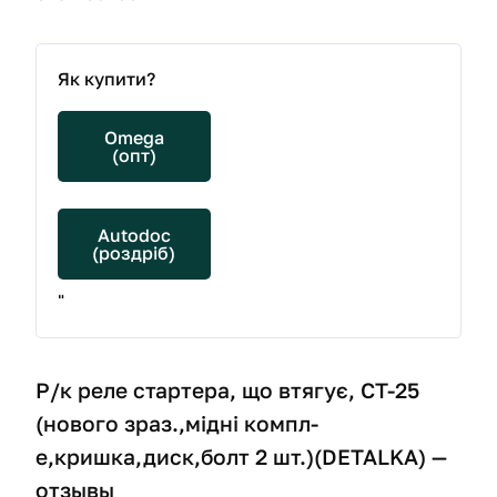
Як купити?
Omega
(опт)
Autodoc
(роздріб)
"
Р/к реле стартера, що втягує, СТ-25
(нового зраз.,мідні компл-
е,кришка,диск,болт 2 шт.)(DETALKA) —
отзывы