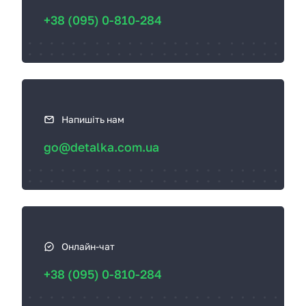
с
+38 (095) 0-810-284
в
я
з
а
т
ь
Напишіть нам
с
go@detalka.com.ua
я
Онлайн-чат
+38 (095) 0-810-284