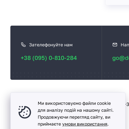
К
а
Зателефонуйте нам
Нап
к
с
+38 (095) 0-810-284
go@de
в
я
з
а
т
ь
Ми використовуємо файли cookie
Песочин
+3
вул. Надії, буд. 15-А
с
для аналізу подій на нашому сайті.
Продовжуючи перегляд сайту, ви
я
приймаєте
умови використання
.