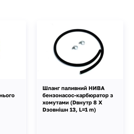
Шланг паливний НИВА
днього
бензонасос-карбюратор з
хомутами (Dвнутр 8 Х
Dзовнішн 13, L=1 m)