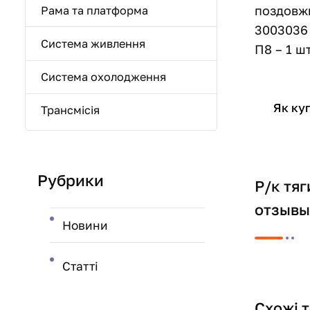
поздовжн
Рама та платформа
3003036 
Система живлення
П8 – 1 ш
Система охолодження
Як ку
Трансмісія
Рубрики
Р/к тяг
отзывы
Новини
Статті
Схожі 