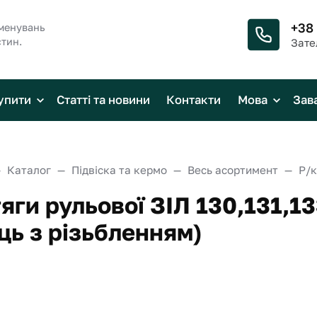
+38
менувань
стин.
Зате
упити
Статті та новини
Контакти
Мова
Зав
Каталог
Підвіска та кермо
Весь асортимент
тяги рульової ЗІЛ 130,131,1
ць з різьбленням)