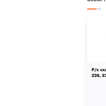
Р/к с
236, 2