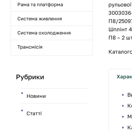
рульової
Рама та платформа
3003036-
Система живлення
П8/25097
Шплінт 4
Система охолодження
П8 – 2 шт
Трансмісія
Каталого
Рубрики
Харак
В
Новини
К
Статті
М
К