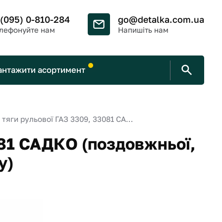
 (095) 0-810-284
go@detalka.com.ua
лефонуйте нам
Напишіть нам
антажити асортимент
Р/к тяги рульової ГАЗ 3309, 33081 САДКО (поздовжньої, 10 найменувань, к-кт на всю тягу)
081 САДКО (поздовжньої,
у)