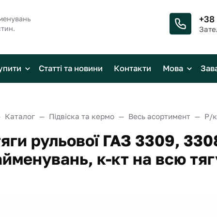
+38
менувань
стин.
Зате
упити
Статті та новини
Контакти
Мова
Зав
Каталог
Підвіска та кермо
Весь асортимент
тяги рульової ГАЗ 3309, 33
айменувань, к-кт на всю тяг