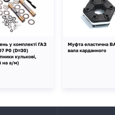
нь у комплекті ГАЗ
Муфта еластична В
07 Р0 (D=30)
вала карданного
пники кулькові,
 на а/м)