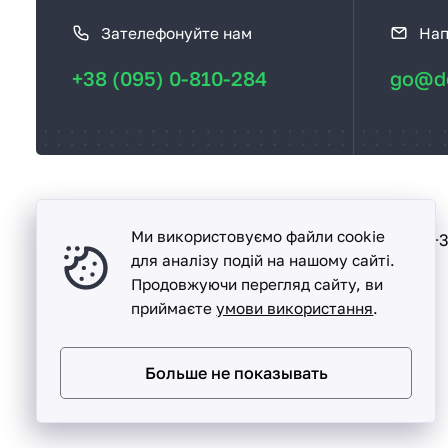
а
Зателефонуйте нам
Нап
к
с
+38 (095) 0-810-284
go@de
в
я
з
а
т
ь
Ми використовуємо файли cookie
Песочин
+3
вул. Надії, буд. 15-А
с
для аналізу подій на нашому сайті.
Продовжуючи перегляд сайту, ви
я
приймаєте
умови використання
.
Больше не показывать
Detalka ©
2005 -
2026