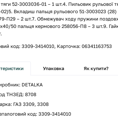
 тяги 52-3003036-01 – 1 шт.4. Пильовик рульової тя
02)5. Вкладиш пальця рульового 51-3003023 (28) –
9-П29 – 2 шт.7. Обмежувач ходу пружини поздовжн
х40/50 пальця кермового 258056-П8 – 3 шт.9. Гайк
.
вий код: 3309-3414010, Карточка: 06341163753
Упаковка
Як купити?
теристики
иробник: DETALKA
од ТНЗЕД: 8708
арка: ГАЗ 3309, 3308
аталоговий код: 3309-3414010