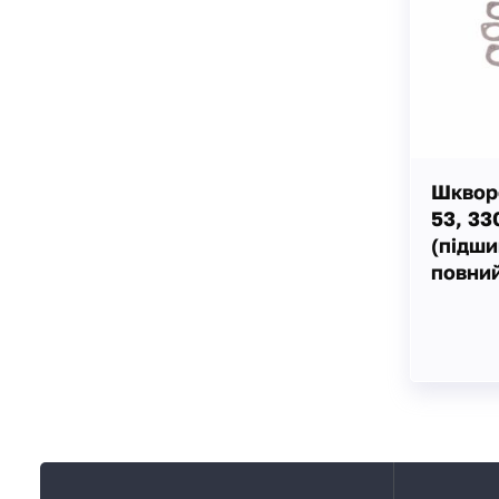
Шкворе
53, 33
(підши
повний
К