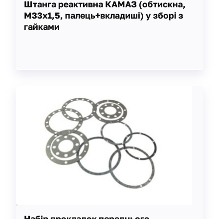
Штанга реактивна КАМАЗ (обтискна,
М33х1,5, палець+вкладиші) у зборі з
гайками
Набір прокладок переднього