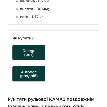
ширина - 65 мм;
висота - 80 мм;
вага - 1,17 кг
Як купити?
Omega
(опт)
Autodoc
(роздріб)
Р/к тяги рульової КАМАЗ поздовжній
(палець білий, з пильником 5320-