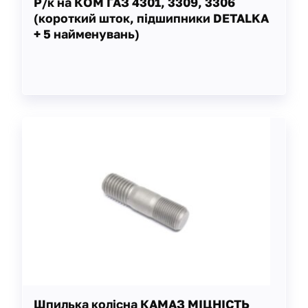
Р/к на КОМ ГАЗ 4301, 3309, 3306
(короткий шток, підшипники DETALKA
+ 5 найменувань)
Шпилька колісна КАМАЗ МІЦНІСТЬ