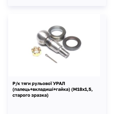
Р/к тяги рульової УРАЛ
(палець+вкладиші+гайка) (М18х1,5,
старого зразка)