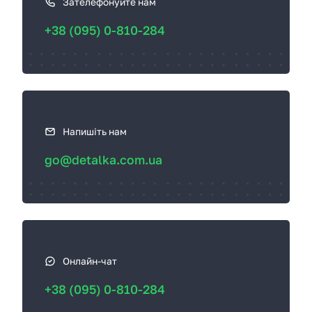
к
Зателефонуйте нам
с
+38 (095) 0-810-284
в
я
з
а
т
ь
Напишіть нам
с
go@detalka.com.ua
я
Онлайн-чат
+38 (095) 0-810-284