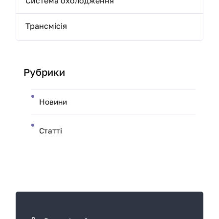
Система охолодження
Трансмісія
Рубрики
Новини
Статті
К
а