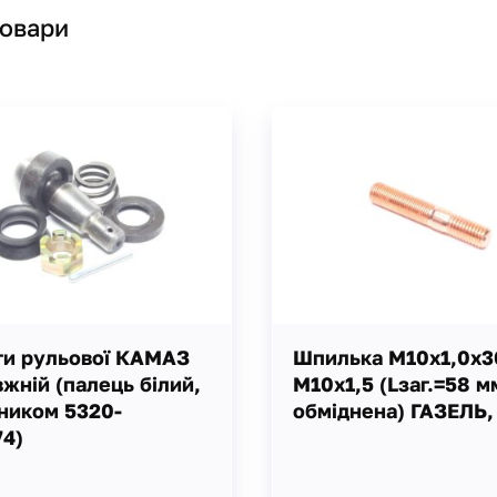
товари
ги рульової КАМАЗ
Шпилька М10х1,0х3
жній (палець білий,
М10х1,5 (Lзаг.=58 м
ником 5320-
обміднена) ГАЗЕЛЬ,
4)