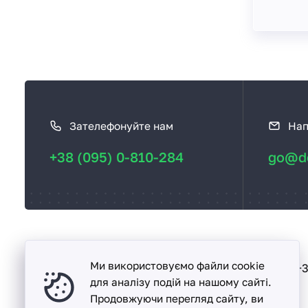
К
а
Зателефонуйте нам
Нап
к
с
+38 (095) 0-810-284
go@de
в
я
з
а
т
ь
Ми використовуємо файли cookie
Песочин
+3
вул. Надії, буд. 15-А
с
для аналізу подій на нашому сайті.
Продовжуючи перегляд сайту, ви
я