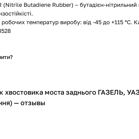
 (Nitrile Butadiene Rubber) – бутадієн-нітрильни
зостійкісті.
 робочих температур виробу: від -45 до +115 °С. 
8528
пити?
к хвостовика моста заднього ГАЗЕЛЬ, УАЗ
ння) — отзывы