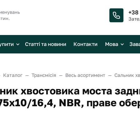
+38
менувань
стин.
Зате
упити
Статті та новини
Контакти
Мова
Зав
Каталог
Трансмісія
Весь асортимент
ник хвостовика моста задн
75х10/16,4, NBR, праве обе