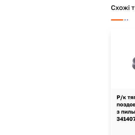
Схожі 
Р/к тя
поздов
з пиль
341407