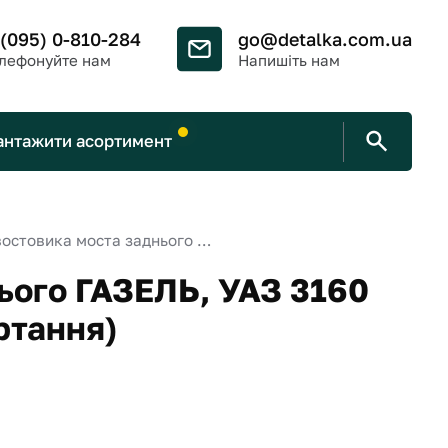
 (095) 0-810-284
go@detalka.com.ua
лефонуйте нам
Напишіть нам
антажити асортимент
Сальник хвостовика моста заднього ГАЗЕЛЬ, УАЗ 3160 (42х75х10/16,4, NBR, праве обертання)
ього ГАЗЕЛЬ, УАЗ 3160
ртання)