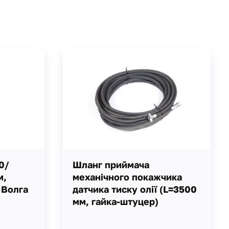
0/
Шланг приймача
м,
механічного покажчика
 Волга
датчика тиску олії (L=3500
мм, гайка-штуцер)