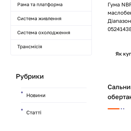
Гума NBR
Рама та платформа
маслобен
Система живлення
Діапазон
0524143
Система охолодження
Трансмісія
Як ку
Рубрики
Сальни
Новини
оберта
Статті