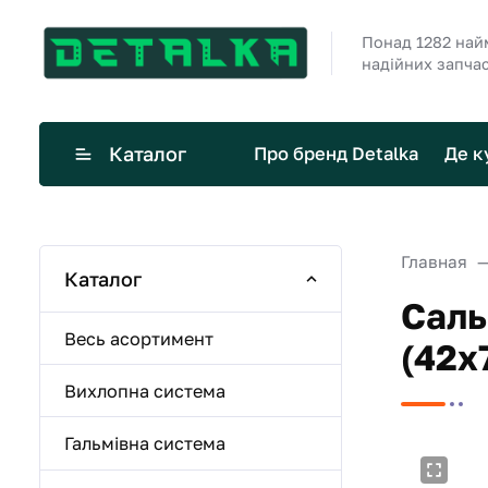
Понад 1282 най
надійних запча
Каталог
Про бренд Detalka
Де к
Главная
Каталог
Саль
Весь асортимент
(42х
Вихлопна система
Гальмівна система