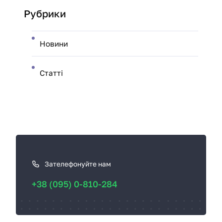
Рубрики
Новини
Статті
К
а
к
Зателефонуйте нам
с
+38 (095) 0-810-284
в
я
з