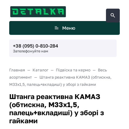
Меню
+38 (095) 0-810-284
Зателефонуйте нам
Главная
Каталог
Підвіска та кермо
Весь
асортимент
Штанга реактивна КАМАЗ (обтискна,
М33х1,5, палець+вкладиші) у зборі з гайками
Штанга реактивна КАМАЗ
(обтискна, М33х1,5,
палець+вкладиші) у зборі з
гайками