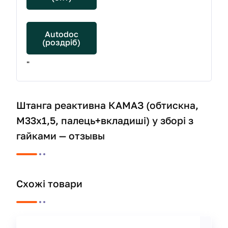
Autodoc
(роздріб)
"
Штанга реактивна КАМАЗ (обтискна,
М33х1,5, палець+вкладиші) у зборі з
гайками — отзывы
Схожі товари