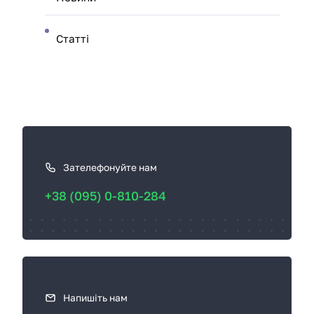
Статті
К
а
к
Зателефонуйте нам
с
+38 (095) 0-810-284
в
я
з
а
т
ь
Напишіть нам
с