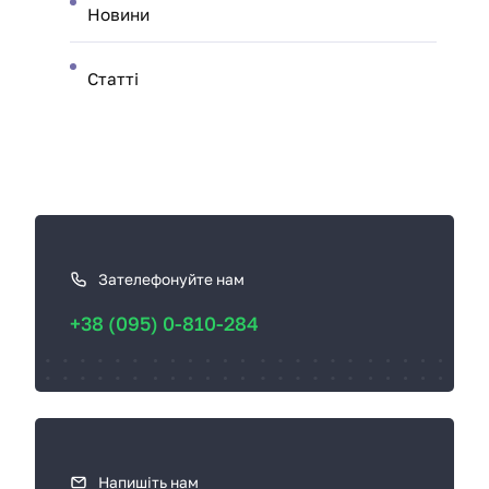
Новини
Статті
К
а
к
Зателефонуйте нам
с
+38 (095) 0-810-284
в
я
з
а
т
ь
Напишіть нам