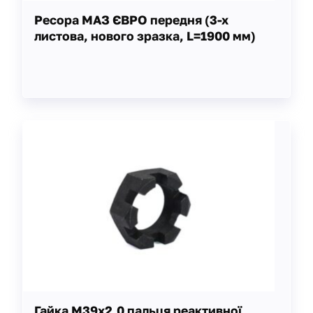
Ресора МАЗ ЄВРО передня (3-х
листова, нового зразка, L=1900 мм)
Гайка М39х2,0 пальця реактивної