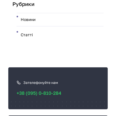
Рубрики
Новини
Статті
К
а
к
Зателефонуйте нам
с
+38 (095) 0-810-284
в
я
з
а