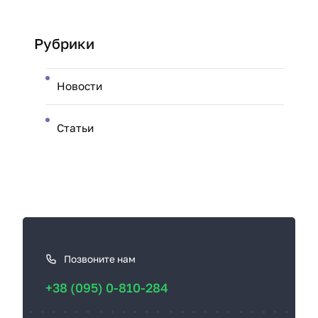
Рубрики
Новости
Статьи
К
а
к
Позвоните нам
с
+38 (095) 0-810-284
в
я