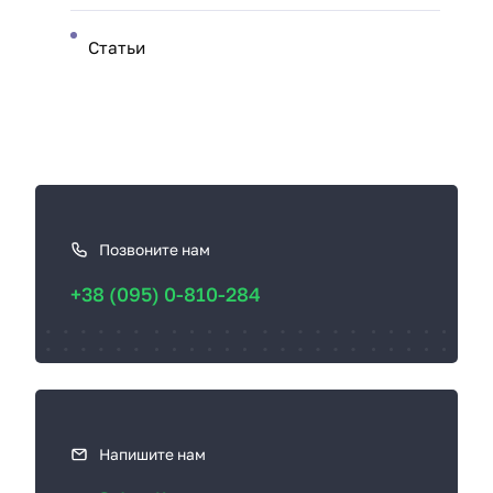
Статьи
К
а
к
Позвоните нам
с
+38 (095) 0-810-284
в
я
з
а
т
ь
Напишите нам
с