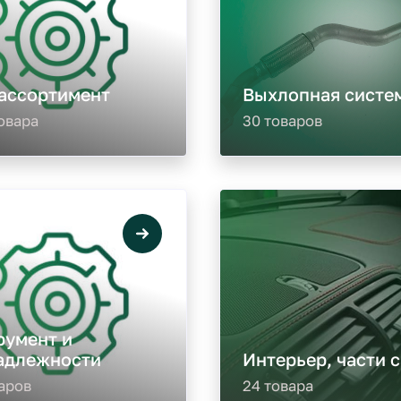
 ассортимент
Выхлопная систе
овара
30 товаров
румент и
адлежности
Интерьер, части 
аров
24 товара