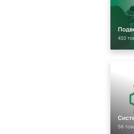
Подве
410 то
Сист
56 тов