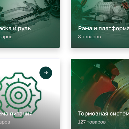
ска и руль
Рама и платформ
варов
8 товаров
ема питания
Тормозная систе
аров
127 товаров