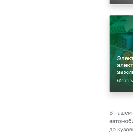
Элек
элект
зажи
62 тов
В нашем 
автомоби
до кузов