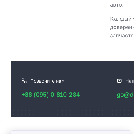
авто.
Каждый э
доверен
запчастя
К
а
Позвоните нам
Нап
к
с
+38 (095) 0-810-284
go@de
в
я
з
а
т