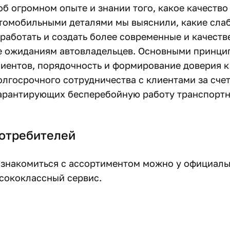
об огромном опыте и знании того, какое качеств
автомобильными деталями мы выяснили, какие сла
зработать и создать более современные и качест
е ожиданиям автовладельцев. Основными принци
иентов, порядочность и формирование доверия к
олгосрочного сотрудничества с клиентами за сче
гарантирующих бесперебойную работу транспорт
потребителей
ознакомиться с ассортиментом можно у официал
сококлассный сервис.