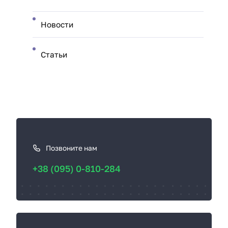
Новости
Статьи
К
а
к
Позвоните нам
с
+38 (095) 0-810-284
в
я
з
а
т