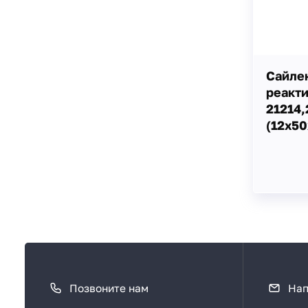
Сайле
реакт
21214,
(12х50
К
а
Позвоните нам
Нап
к