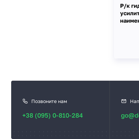
Р/к ги
усилит
наиме
К
а
Позвоните нам
Нап
к
с
+38 (095) 0-810-284
go@de
в
я
з