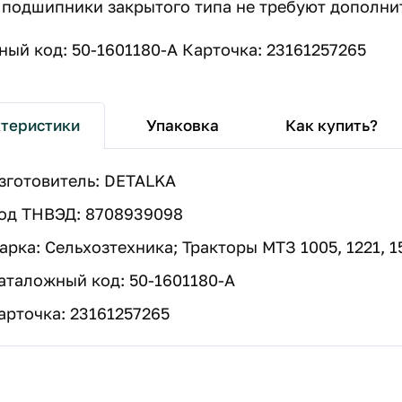
подшипники закрытого типа не требуют дополнит
ый код: 50-1601180-А Карточка: 23161257265
Упаковка
Как купить?
теристики
зготовитель: DETALKA
од ТНВЭД: 8708939098
арка: Сельхозтехника; Тракторы МТЗ 1005, 1221, 152
аталожный код: 50-1601180-А
арточка: 23161257265