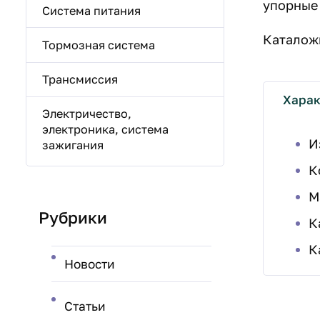
упорные 
Система питания
Каталожн
Тормозная система
Трансмиссия
Харак
Электричество,
электроника, система
И
зажигания
К
М
Рубрики
К
К
Новости
Статьи