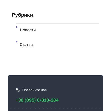
Рубрики
Новости
Статьи
К
а
к
Позвоните нам
с
+38 (095) 0-810-284
в
я