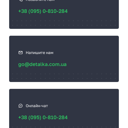
с
+38 (095) 0-810-284
в
я
з
а
т
ь
Напишите нам
с
go@detalka.com.ua
я
Онлайн-чат
+38 (095) 0-810-284