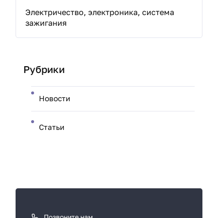
Электричество, электроника, система
зажигания
Рубрики
Новости
Статьи
К
а
к
Позвоните нам