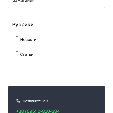
зажигания
Рубрики
Новости
Статьи
К
а
к
Позвоните нам
с
+38 (095) 0-810-284