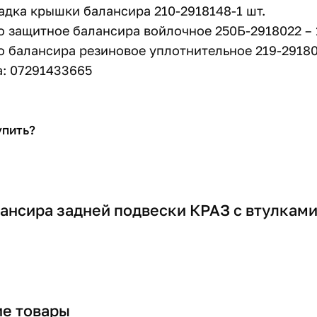
адка крышки балансира 210-2918148-1 шт.
о защитное балансира войлочное 250Б-2918022 – 
о балансира резиновое уплотнительное 219-29180
: 07291433665
упить?
лансира задней подвески КРАЗ с втулками
е товары