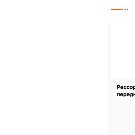
Рессо
передн