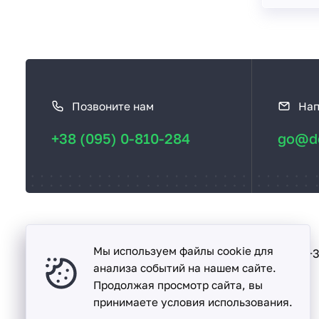
К
а
Позвоните нам
Нап
к
с
+38 (095) 0-810-284
go@de
в
я
з
а
т
ь
Мы используем файлы cookie для
Песочин
+3
ул. Надежды, дом. 15-А
с
анализа событий на нашем сайте.
Продолжая просмотр сайта, вы
я
принимаете условия использования.