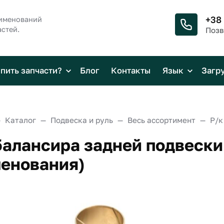
+38
аименований
стей.
Позв
упить запчасти?
Блог
Контакты
Язык
Загр
Каталог
Подвеска и руль
Весь ассортимент
балансира задней подвески
енования)