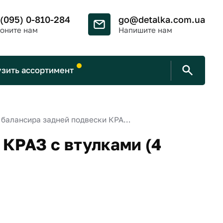
 (095) 0-810-284
go@detalka.com.ua
оните нам
Напишите нам
узить ассортимент
Р/к балансира задней подвески КРАЗ с втулками (4 наименования)
 КРАЗ с втулками (4