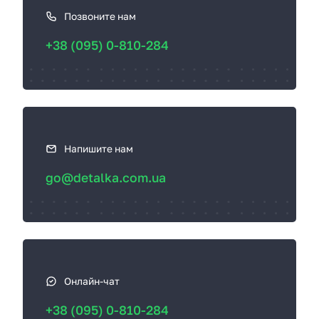
а
к
Позвоните нам
с
+38 (095) 0-810-284
в
я
з
а
т
ь
Напишите нам
с
go@detalka.com.ua
я
Онлайн-чат
+38 (095) 0-810-284