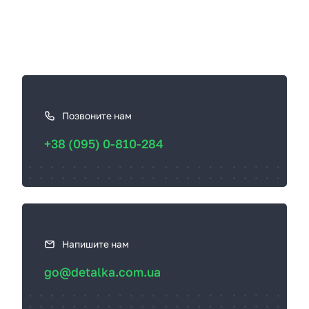
К
а
к
Позвоните нам
с
+38 (095) 0-810-284
в
я
з
а
т
ь
Напишите нам
с
go@detalka.com.ua
я