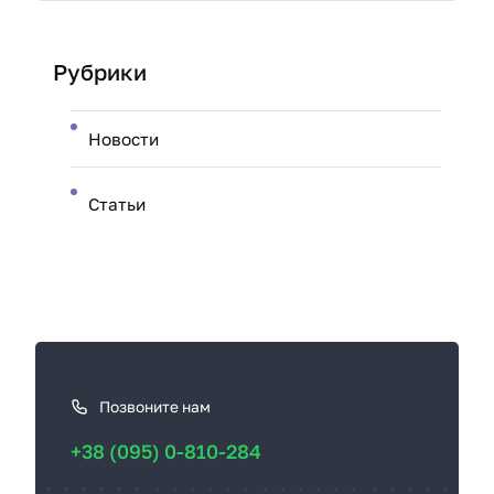
Рубрики
Новости
Статьи
К
а
к
Позвоните нам
с
+38 (095) 0-810-284
в
я