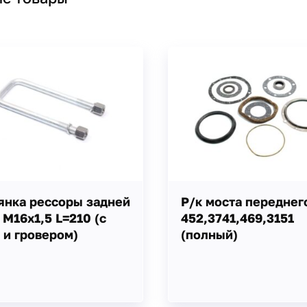
янка рессоры задней
Р/к моста переднег
 М16х1,5 L=210 (с
452,3741,469,3151
 и гровером)
(полный)