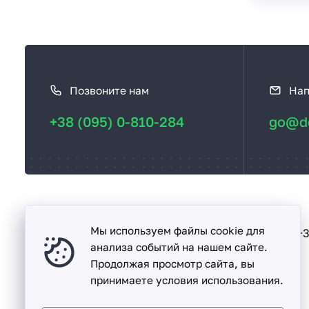
К
а
Позвоните нам
Нап
к
с
+38 (095) 0-810-284
go@de
в
я
з
а
т
ь
Мы используем файлы cookie для
Песочин
+3
ул. Надежды, дом. 15-А
с
анализа событий на нашем сайте.
Продолжая просмотр сайта, вы
я
принимаете условия использования.