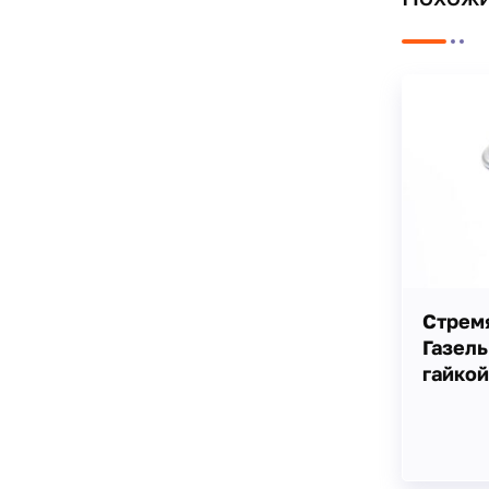
Стрем
Газель
гайкой