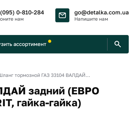
 (095) 0-810-284
go@detalka.com.ua
оните нам
Напишите нам
узить ассортимент
Шланг тормозной ГАЗ 33104 ВАЛДАЙ задний (ЕВРО обжим, L=550 мм, рукав SEMPERIT, гайка-гайка)
ЛДАЙ задний (ЕВРО
T, гайка-гайка)