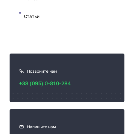
Статьи
К
а
к
Позвоните нам
с
+38 (095) 0-810-284
в
я
з
а
т
ь
Напишите нам
с