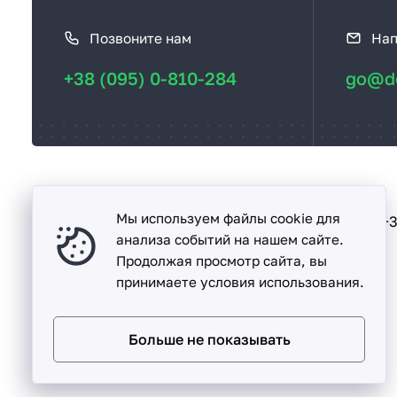
а
Позвоните нам
Нап
к
с
+38 (095) 0-810-284
go@de
в
я
з
а
т
ь
Мы используем файлы cookie для
Песочин
+3
ул. Надежды, дом. 15-А
с
анализа событий на нашем сайте.
Продолжая просмотр сайта, вы
я
принимаете условия использования.
Больше не показывать
Detalka ©
2005 -
2026