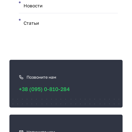
Новости
Статьи
К
а
к
Позвоните нам
с
+38 (095) 0-810-284
в
я
з
а
т
ь